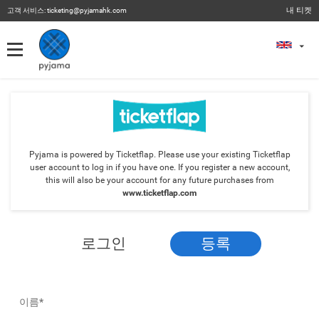
내 티켓
고객 서비스:
ticketing@pyjamahk.com
내 티켓
내 티켓
이전 이벤트
Pyjama is powered by Ticketflap. Please use your existing Ticketflap
user account to log in if you have one. If you register a new account,
this will also be your account for any future purchases from
www.ticketflap.com
로그인
등록