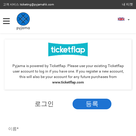
내 티켓
고객 서비스:
ticketing@pyjamahk.com
내 티켓
내 티켓
이전 이벤트
Pyjama is powered by Ticketflap. Please use your existing Ticketflap
user account to log in if you have one. If you register a new account,
this will also be your account for any future purchases from
www.ticketflap.com
로그인
등록