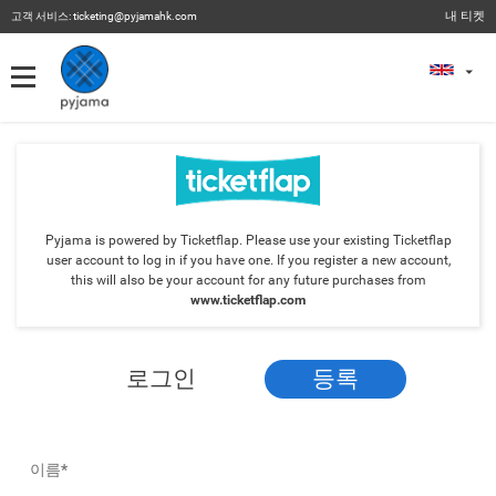
내 티켓
고객 서비스:
ticketing@pyjamahk.com
내 티켓
내 티켓
이전 이벤트
Pyjama is powered by Ticketflap. Please use your existing Ticketflap
user account to log in if you have one. If you register a new account,
this will also be your account for any future purchases from
www.ticketflap.com
로그인
등록