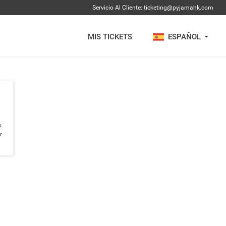
Servicio Al Cliente:
ticketing@pyjamahk.com
MIS TICKETS
ESPAÑOL
o
r