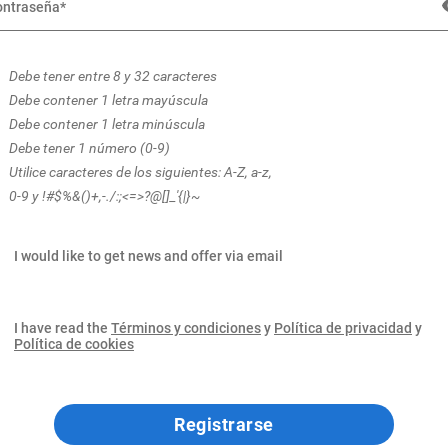
Debe tener entre 8 y 32 caracteres
Debe contener 1 letra mayúscula
Debe contener 1 letra minúscula
Debe tener 1 número (0-9)
Utilice caracteres de los siguientes: A-Z, a-z,
0-9 y !#$%&()+,-./:;<=>?@[]_'{|}~
I would like to get news and offer via email
I have read the
Términos y condiciones
y
Política de privacidad
y
Política de cookies
Registrarse