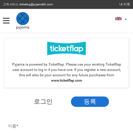
내 티켓
고객 서비스:
ticketing@pyjamahk.com
내 티켓
내 티켓
이전 이벤트
Pyjama is powered by Ticketflap. Please use your existing Ticketflap
user account to log in if you have one. If you register a new account,
this will also be your account for any future purchases from
www.ticketflap.com
로그인
등록