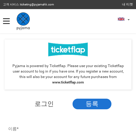
내 티켓
고객 서비스:
ticketing@pyjamahk.com
내 티켓
내 티켓
이전 이벤트
Pyjama is powered by Ticketflap. Please use your existing Ticketflap
user account to log in if you have one. If you register a new account,
this will also be your account for any future purchases from
www.ticketflap.com
로그인
등록